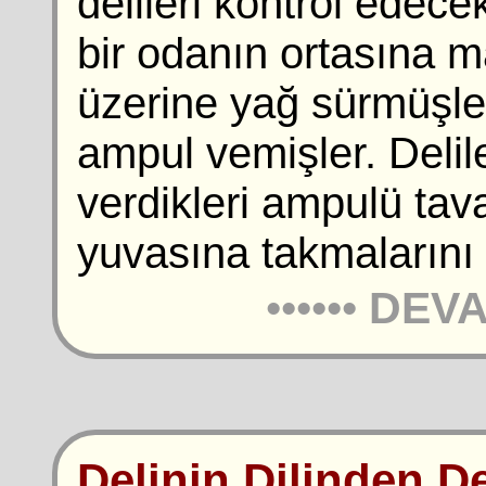
delileri kontrol edece
bir odanın ortasına 
üzerine yağ sürmüşler.
ampul vemişler. Deli
verdikleri ampulü ta
yuvasına takmalarını 
••••••
DEVA
Delinin Dilinden De