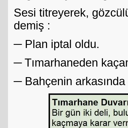
Sesi titreyerek, gözcü
demiş :
─ Plan iptal oldu.
─ Tımarhaneden kaça
─ Bahçenin arkasında 