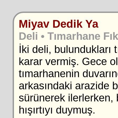
Miyav Dedik Ya
Deli • Tımarhane Fık
İki deli, bulundukla
karar vermiş. Gece o
tımarhanenin duvarın
arkasındaki arazide b
sürünerek ilerlerken, 
hışırtıyı duymuş.