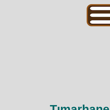
Tımarhane 