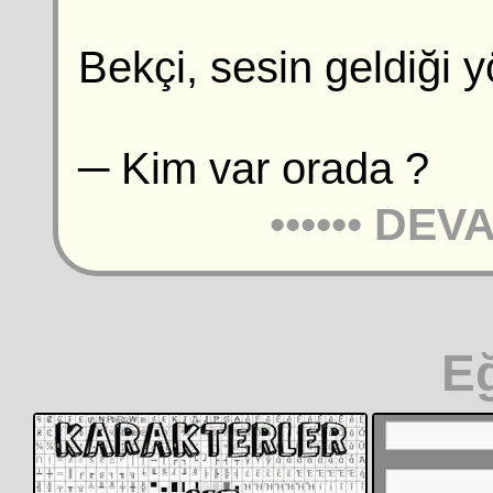
Bekçi, sesin geldiği 
─ Kim var orada ?
••••••
DEVA
E