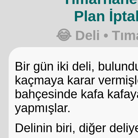
Plan İpta
😂 Deli • Tı
Bir gün iki deli, bulun
kaçmaya karar vermişl
bahçesinde kafa kafaya
yapmışlar.
Delinin biri, diğer deli