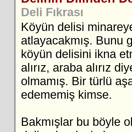
Deli Fıkrası
Köyün delisi minarey
atlayacakmış. Bunu g
köyün delisini ikna e
alırız, araba alırız d
olmamış. Bir türlü aşa
edememiş kimse.
Bakmışlar bu böyle ol