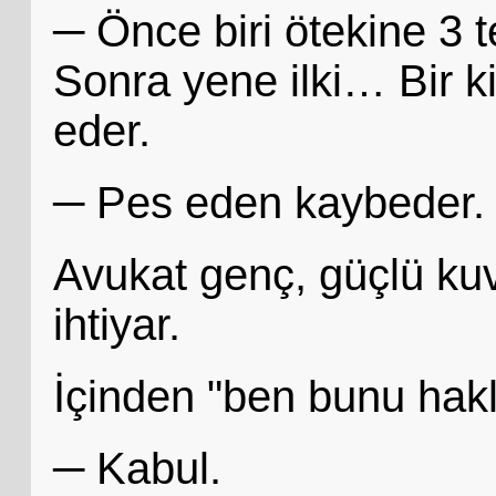
─ Önce biri ötekine 3 
Sonra yene ilki… Bir 
eder.
─ Pes eden kaybeder.
Avukat genç, güçlü kuv
ihtiyar.
İçinden "ben bunu hakl
─ Kabul.