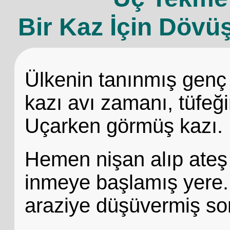
Bir Kaz İçin Döv
Ülkenin tanınmış genç 
kazı avı zamanı, tüfeğ
Uçarken görmüş kazı.
Hemen nişan alıp ateş
inmeye başlamış yere. Et
araziye düşüvermiş s