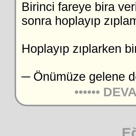
Birinci fareye bira veri
sonra hoplayıp zıpla
Hoplayıp zıplarken bi
─ Önümüze gelene de
••••••
DEVA
E