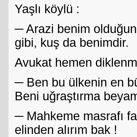
Yaşlı köylü :
─ Arazi benim olduğuna
gibi, kuş da benimdir.
Avukat hemen diklenmi
─ Ben bu ülkenin en bü
Beni uğraştırma beyam
─ Mahkeme masrafı fala
elinden alırım bak !