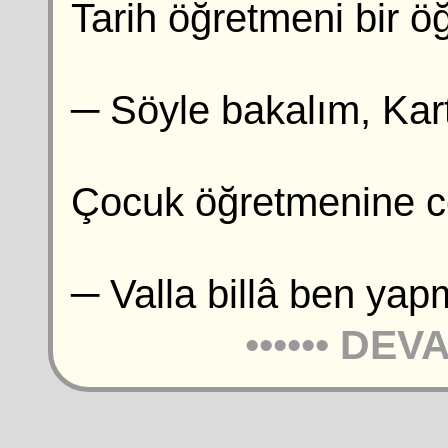
Tarih öğretmeni bir ö
─ Söyle bakalım, Kar
Çocuk öğretmenine ce
─ Valla billâ ben ya
••••••
DEVA