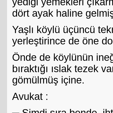
yediği yemekleri çıkar
dört ayak haline gelmi
Yaşlı köylü üçüncü tek
yerleştirince de öne d
Önde de köylünün ineği
bıraktığı ıslak tezek v
gömülmüş içine.
Avukat :
─ Şimdi sıra bende, iht