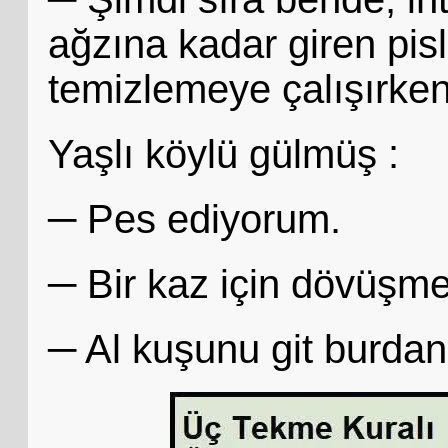
ağzına kadar giren pisli
temizlemeye çalışırken
Yaşlı köylü gülmüş :
─ Pes ediyorum.
─ Bir kaz için dövüşm
─ Al kuşunu git burdan