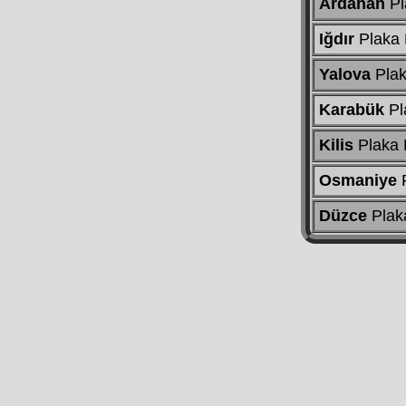
Ardahan
Pl
Iğdır
Plaka
Yalova
Plak
Karabük
Pl
Kilis
Plaka
Osmaniye
P
Düzce
Plak