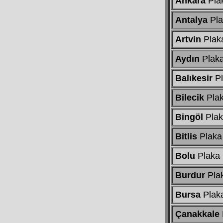
Ankara
Pla
Antalya
Pla
Artvin
Plak
Aydın
Plak
Balıkesir
Pl
Bilecik
Pla
Bingöl
Plak
Bitlis
Plaka
Bolu
Plaka
Burdur
Pla
Bursa
Plak
Çanakkale