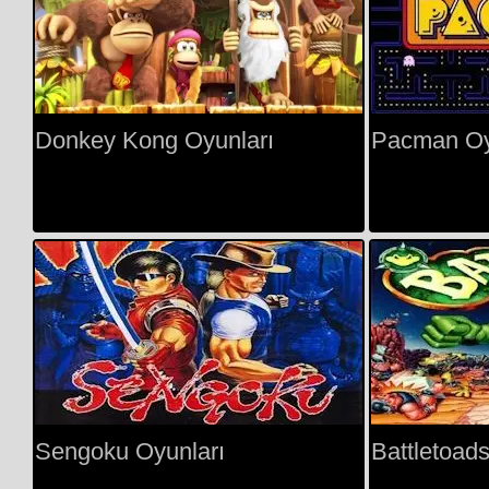
Donkey Kong Oyunları
Pacman Oy
Sengoku Oyunları
Battletoad