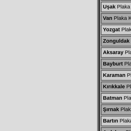
Uşak
Plaka
Van
Plaka 
Yozgat
Pla
Zonguldak
Aksaray
Pl
Bayburt
Pl
Karaman
P
Kırıkkale
Pl
Batman
Pla
Şırnak
Plak
Bartın
Plak