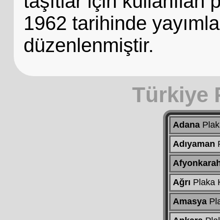
taşıtlar için kullanılan
1962 tarihinde yayımla
düzenlenmiştir.
Türkiye 
Adana
Plak
Adıyaman
P
Afyonkarah
Ağrı
Plaka 
Amasya
Pl