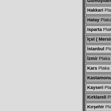
Gümüşhan
Hakkari
Pla
Hatay
Plak
Isparta
Pla
İçel ( Mersi
İstanbul
Pl
İzmir
Plaka
Kars
Plaka
Kastamon
Kayseri
Pla
Kırklareli
P
Kırşehir
Pl