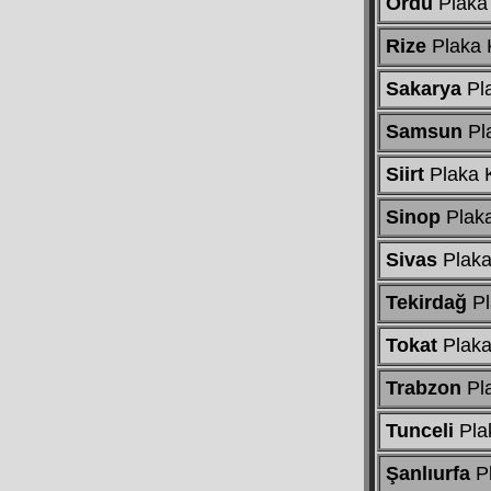
Ordu
Plaka
Rize
Plaka 
Sakarya
Pl
Samsun
Pl
Siirt
Plaka 
Sinop
Plak
Sivas
Plaka
Tekirdağ
Pl
Tokat
Plaka
Trabzon
Pl
Tunceli
Pla
Şanlıurfa
P