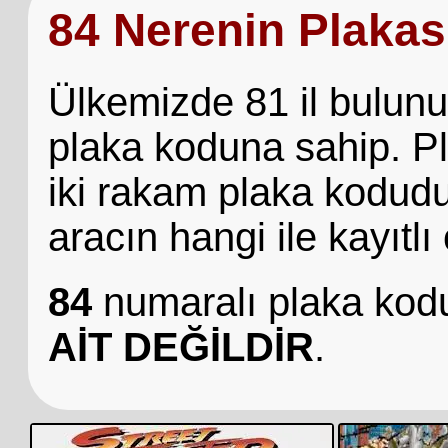
84 Nerenin Plakas
Ülkemizde 81 il bulunuy
plaka koduna sahip. P
iki rakam plaka kodud
aracın hangi ile kayıtlı
84
numaralı plaka ko
AİT DEĞİLDİR
.