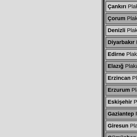
Çankırı
Pla
Çorum
Pla
Denizli
Pla
Diyarbakır
Edirne
Plak
Elazığ
Plak
Erzincan
Pl
Erzurum
Pl
Eskişehir
P
Gaziantep
P
Giresun
Pl