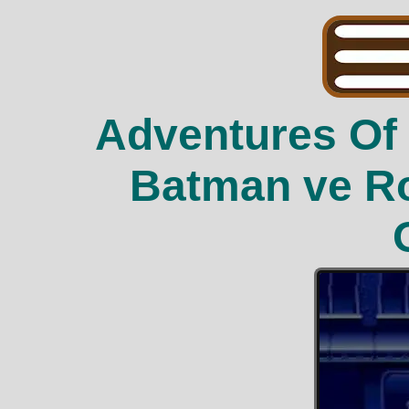
Adventures Of
Batman ve Ro