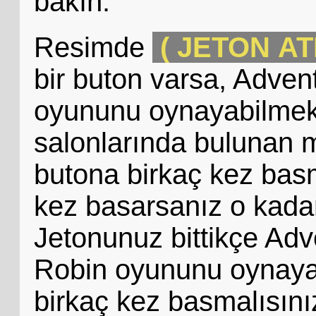
bakın.
Resimde
( JETON AT
bir buton varsa, Adve
oyununu oynayabilmek i
salonlarında bulunan m
butona birkaç kez bas
kez basarsanız o kadar 
Jetonunuz bittikçe Ad
Robin oyununu oynayab
birkaç kez basmalısını