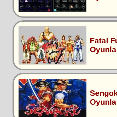
Fatal F
Oyunla
Sengo
Oyunla