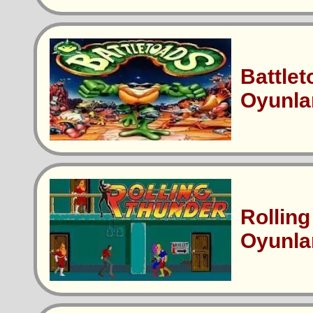
Battlet
Oyunla
Rollin
Oyunla