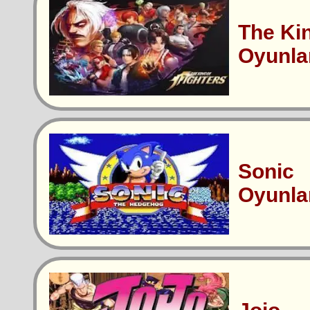
The Kin
Oyunla
Sonic
Oyunla