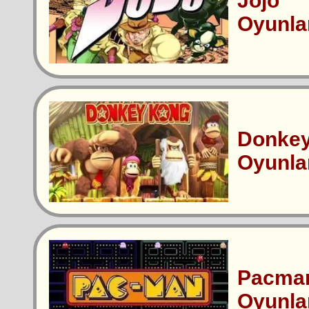
Jojo
Oyunla
Donke
Oyunla
Pacma
Oyunla