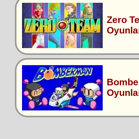
Zero T
Oyunla
Bombe
Oyunla