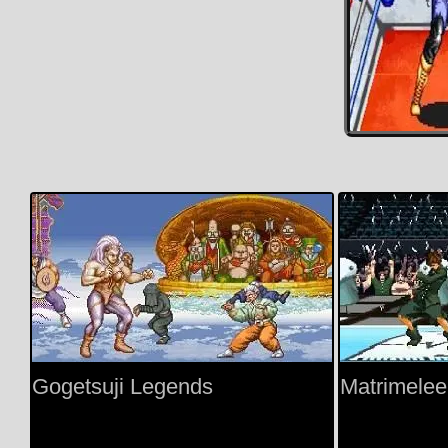
Gogetsuji Legends
Matrimelee