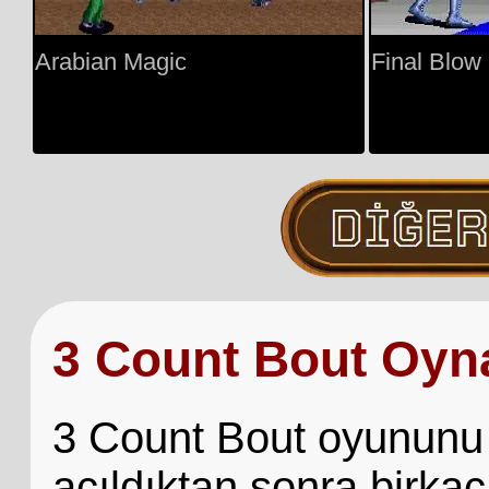
Arabian Magic
Final Blow
3 Count Bout Oyn
3 Count Bout oyununu
açıldıktan sonra birka