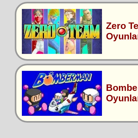
Zero T
Oyunla
Bombe
Oyunla