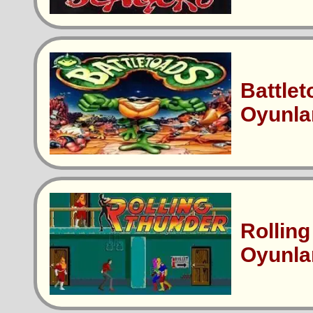
Battlet
Oyunla
Rollin
Oyunla