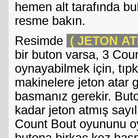
hemen alt tarafında bu
resme bakın.
Resimde
( JETON AT
bir buton varsa, 3 Co
oynayabilmek için, tıpk
makinelere jeton atar 
basmanız gerekir. But
kadar jeton atmış sayıl
Count Bout oyununu oy
butona birkaç kez basm