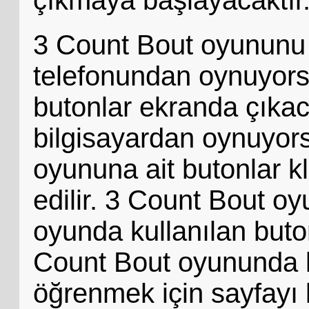
çıkmaya başlayacaktır
3 Count Bout oyununu 
telefonundan oynuyors
butonlar ekranda çıkaca
bilgisayardan oynuyor
oyununa ait butonlar k
edilir. 3 Count Bout o
oyunda kullanılan buton
Count Bout oyununda ku
öğrenmek için sayfayı 