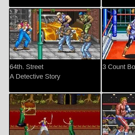
64th. Street
3 Count Bo
A Detective Story