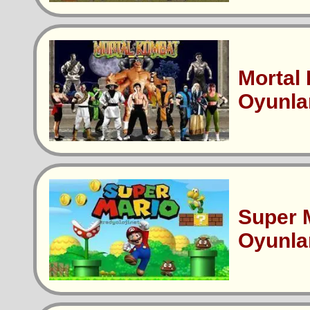
Mortal
Oyunla
Super 
Oyunla