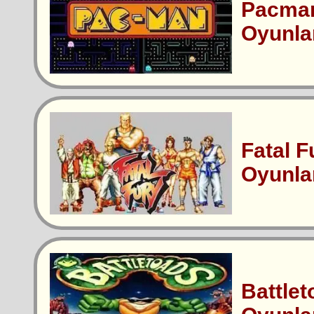
Pacma
Oyunla
Fatal F
Oyunla
Battlet