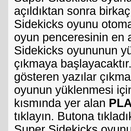
açıldıktan sonra birka
Sidekicks oyunu otoma
oyun penceresinin en 
Sidekicks oyununun yük
çıkmaya başlayacaktır
gösteren yazılar çıkm
oyunun yüklenmesi için
kısmında yer alan
PL
tıklayın. Butona tıklad
Super Sidekicks oyunu