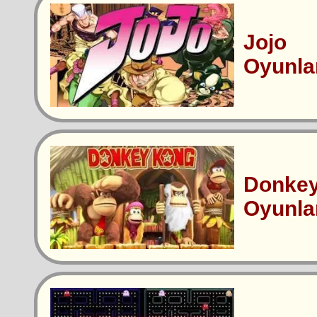
Jojo
Oyunla
Donke
Oyunla