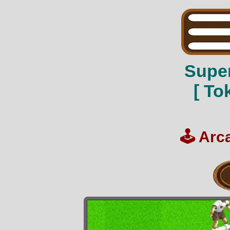
Super
[ To
🕹️
Arc