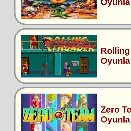
Oyunla
Rollin
Oyunla
Zero T
Oyunla