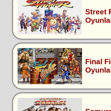
Street 
Oyunla
Final F
Oyunla