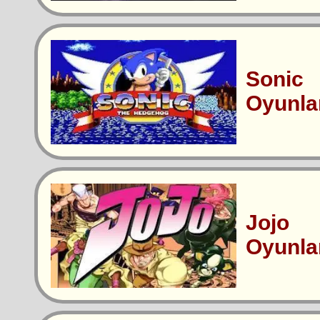
Sonic
Oyunla
Jojo
Oyunla