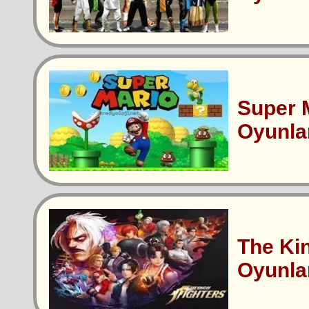
Super 
Oyunla
The Kin
Oyunla