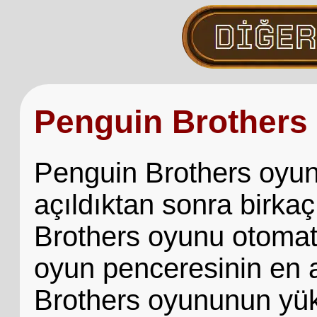
Penguin Brothers
Penguin Brothers oyun
açıldıktan sonra birka
Brothers oyunu otomat
oyun penceresinin en 
Brothers oyununun yükl