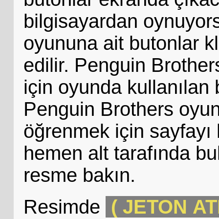
bilgisayardan oynuyor
oyununa ait butonlar k
edilir. Penguin Broth
için oyunda kullanılan 
Penguin Brothers oyunu
öğrenmek için sayfayı 
hemen alt tarafında bu
resme bakın.
Resimde
( JETON AT