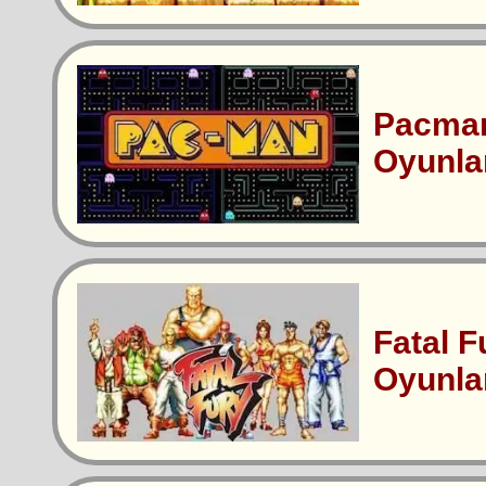
Pacma
Oyunla
Fatal F
Oyunla