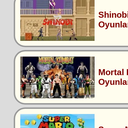
Shinob
Oyunla
Mortal
Oyunla