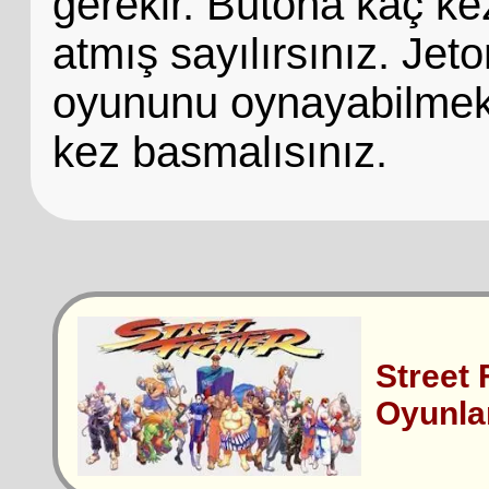
gerekir. Butona kaç ke
atmış sayılırsınız. Jeto
oyununu oynayabilmek 
kez basmalısınız.
Street 
Oyunla