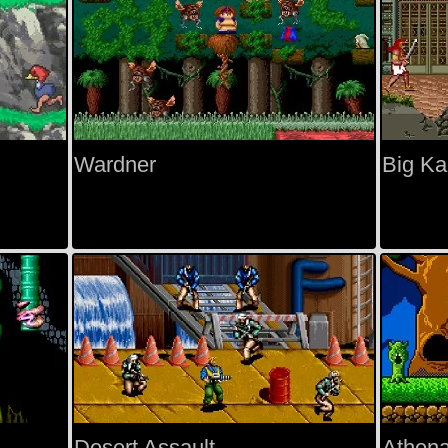
Wardner
Big Ka
Desert Assault
Athen