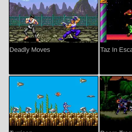
Deadly Moves
Taz In Esc