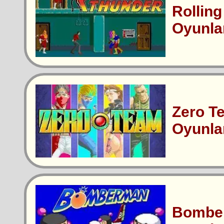
Rollin
Oyunla
Zero T
Oyunla
Bombe