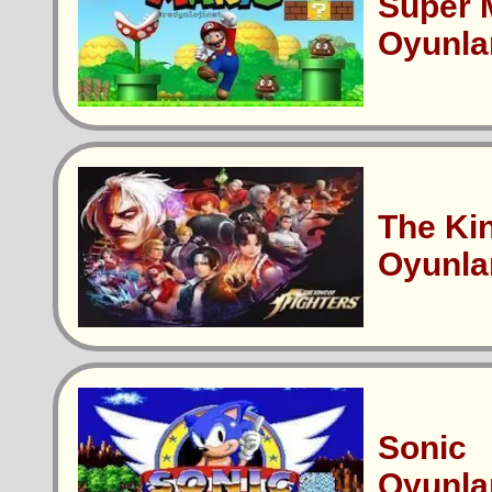
Super 
Oyunla
The Kin
Oyunla
Sonic
Oyunla