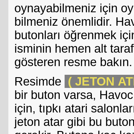
oynayabilmeniz için oy
bilmeniz önemlidir. Ha
butonları öğrenmek içi
isminin hemen alt tara
gösteren resme bakın.
Resimde
( JETON AT
bir buton varsa, Havo
için, tıpkı atari salon
jeton atar gibi bu but