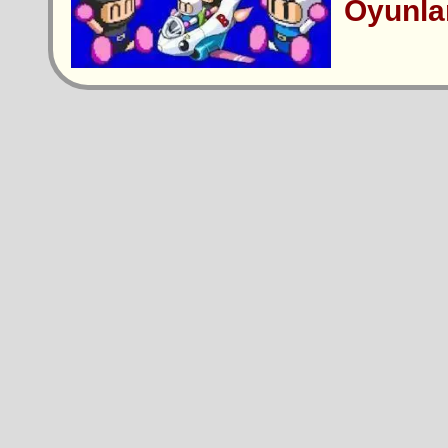
Oyunla