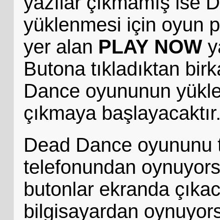
yazılar çıkmamış ise
yüklenmesi için oyun p
yer alan
PLAY NOW
ya
Butona tıkladıktan bir
Dance oyununun yüklen
çıkmaya başlayacaktır
Dead Dance oyununu t
telefonundan oynuyors
butonlar ekranda çıkaca
bilgisayardan oynuyor