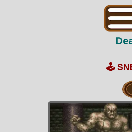
De
🕹️
SN