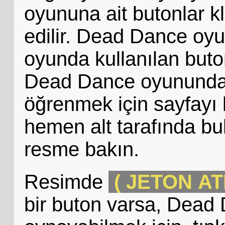
oyununa ait butonlar k
edilir. Dead Dance oy
oyunda kullanılan buton
Dead Dance oyununda k
öğrenmek için sayfayı 
hemen alt tarafında bu
resme bakın.
Resimde
( JETON AT
bir buton varsa, Dea