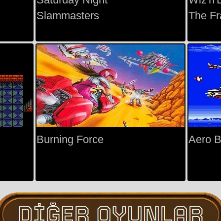
Slammasters
The Fr
Burning Force
Aero B