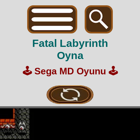
Fatal Labyrinth
Oyna
🕹️
Sega MD Oyunu
🕹️