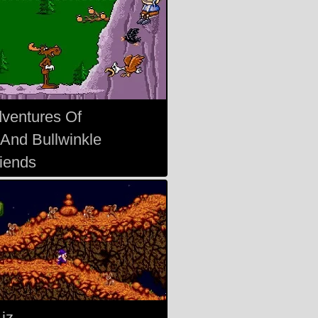
ventures Of
And Bullwinkle
iends
Liz