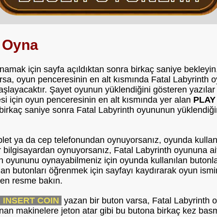
h Oyna
amak için sayfa açıldıktan sonra birkaç saniye bekleyin
sa, oyun penceresinin en alt kısmında Fatal Labyrinth 
şlayacaktır. Şayet oyunun yüklendiğini gösteren yazılar
i için oyun penceresinin en alt kısmında yer alan
PLAY
n birkaç saniye sonra Fatal Labyrinth oyununun yüklendiğ
blet ya da cep telefonundan oynuyorsanız, oyunda kullan
bir bilgisayardan oynuyorsanız, Fatal Labyrinth oyununa a
nth oyununu oynayabilmeniz için oyunda kullanılan butonla
an butonları öğrenmek için sayfayı kaydırarak oyun ismi
ren resme bakın.
) INSERT COIN
yazan bir buton varsa, Fatal Labyrinth 
lunan makinelere jeton atar gibi bu butona birkaç kez ba