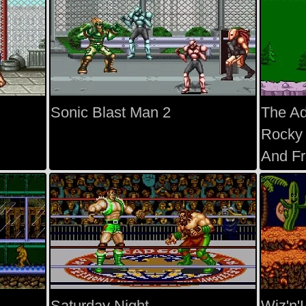
Sonic Blast Man 2
The Ad
Rocky 
And Fr
Saturday Night
Wiz'n'