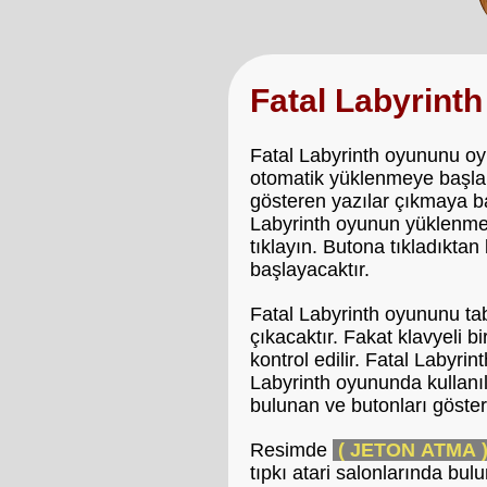
Fatal Labyrint
Fatal Labyrinth oyununu oyn
otomatik yüklenmeye başlar
gösteren yazılar çıkmaya ba
Labyrinth oyunun yüklenmes
tıklayın. Butona tıkladıkta
başlayacaktır.
Fatal Labyrinth oyununu ta
çıkacaktır. Fakat klavyeli 
kontrol edilir. Fatal Labyri
Labyrinth oyununda kullanıl
bulunan ve butonları göste
Resimde
( JETON ATMA 
tıpkı atari salonlarında bu