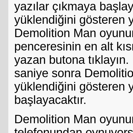
yazılar çıkmaya başla
yüklendiğini gösteren 
Demolition Man oyunun
penceresinin en alt kı
yazan butona tıklayın. 
saniye sonra Demolit
yüklendiğini gösteren 
başlayacaktır.
Demolition Man oyunun
telefonundan oynuyors