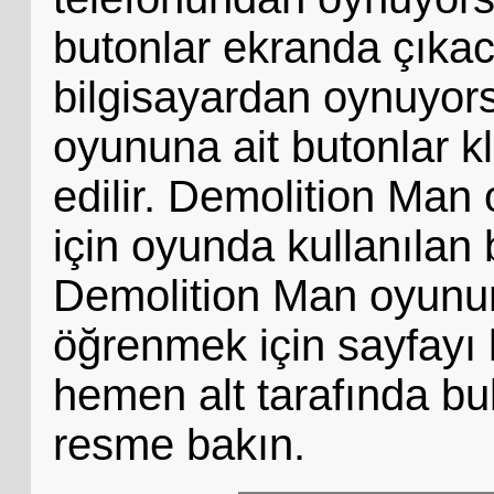
butonlar ekranda çıkaca
bilgisayardan oynuyor
oyununa ait butonlar k
edilir. Demolition Ma
için oyunda kullanılan 
Demolition Man oyunun
öğrenmek için sayfayı 
hemen alt tarafında bu
resme bakın.