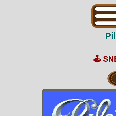
Pi
🕹️
SN