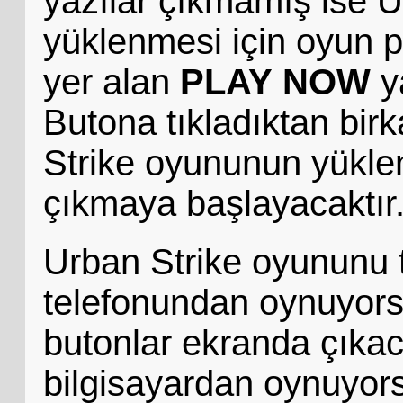
yazılar çıkmamış ise 
yüklenmesi için oyun p
yer alan
PLAY NOW
ya
Butona tıkladıktan bir
Strike oyununun yüklen
çıkmaya başlayacaktır
Urban Strike oyununu 
telefonundan oynuyors
butonlar ekranda çıkaca
bilgisayardan oynuyors