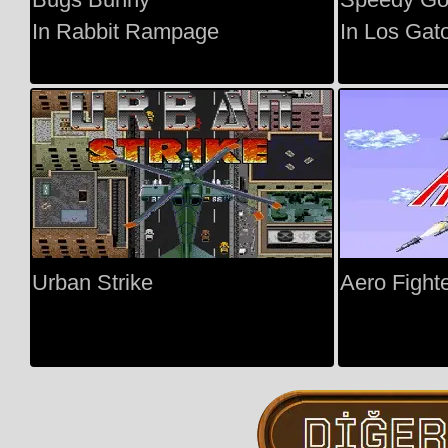
In Rabbit Rampage
In Los Gat
Urban Strike
Aero Fight