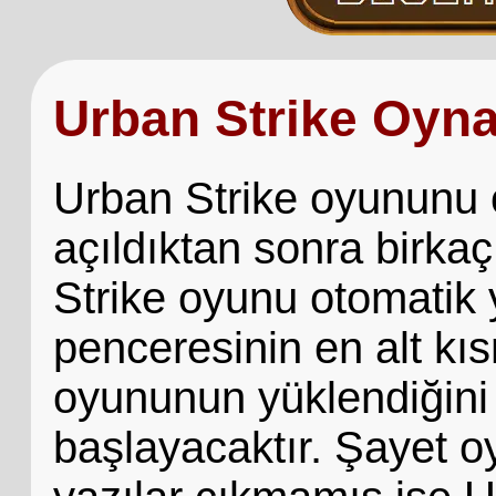
Urban Strike Oyn
Urban Strike oyununu 
açıldıktan sonra birka
Strike oyunu otomatik
penceresinin en alt kı
oyununun yüklendiğini
başlayacaktır. Şayet o